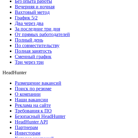
Без опыта работы
Вечерняя и ночная
Вахтовый метод
График 5/2
Два через два
За последние три дня
От прямых работодателей
Полный день
По совместительству
Полная занятость
Сменный график
Три через три
HeadHunter
Размещение вакансий
Поиск по резюме
О компании
Наши вакансии
Реклама на сайте
Требования к ПО
Безопасный HeadHunter
HeadHunter API
Партнерам
Инвесторам