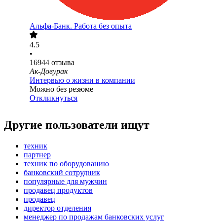
Альфа-Банк. Работа без опыта
4.5
•
16944
отзыва
Ак-Довурак
Интервью о жизни в компании
Можно без резюме
Откликнуться
Другие пользователи ищут
техник
партнер
техник по оборудованию
банковский сотрудник
популярные для мужчин
продавец продуктов
продавец
директор отделения
менеджер по продажам банковских услуг