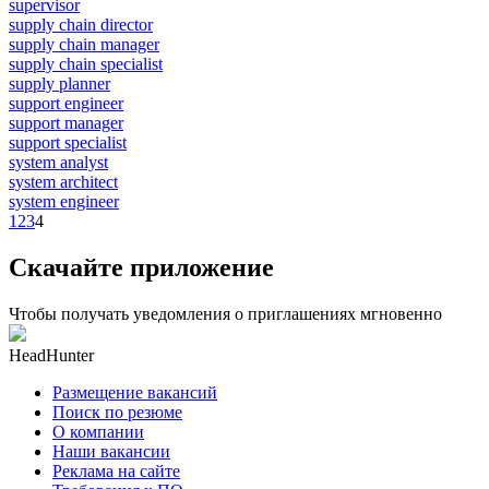
supervisor
supply chain director
supply chain manager
supply chain specialist
supply planner
support engineer
support manager
support specialist
system analyst
system architect
system engineer
1
2
3
4
Скачайте приложение
Чтобы получать уведомления о приглашениях мгновенно
HeadHunter
Размещение вакансий
Поиск по резюме
О компании
Наши вакансии
Реклама на сайте