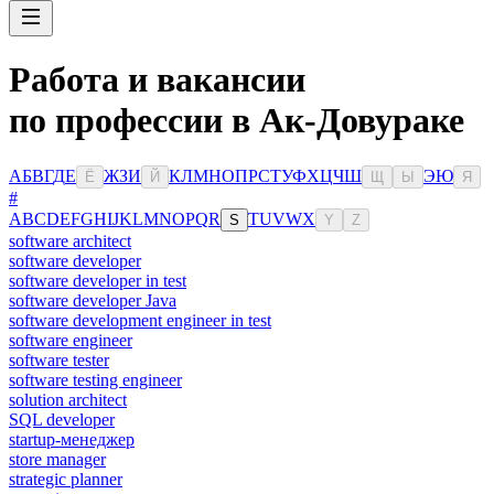
Работа и вакансии
по профессии в Ак-Довураке
А
Б
В
Г
Д
Е
Ж
З
И
К
Л
М
Н
О
П
Р
С
Т
У
Ф
Х
Ц
Ч
Ш
Э
Ю
Ё
Й
Щ
Ы
Я
#
A
B
C
D
E
F
G
H
I
J
K
L
M
N
O
P
Q
R
T
U
V
W
X
S
Y
Z
software architect
software developer
software developer in test
software developer Java
software development engineer in test
software engineer
software tester
software testing engineer
solution architect
SQL developer
startup-менеджер
store manager
strategic planner