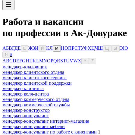
Работа и вакансии
по профессии в Ак-Довураке
А
Б
В
Г
Д
Е
Ж
З
И
К
Л
Н
О
П
Р
С
Т
У
Ф
Х
Ц
Ч
Ш
Э
Ю
Ё
Й
М
Щ
Ы
#
Я
A
B
C
D
E
F
G
H
I
J
K
L
M
N
O
P
Q
R
S
T
U
V
W
X
Y
Z
менеджер-кладовщик
менеджер клиентского отдела
менеджер клиентского сервиса
менеджер клиентской поддержки
менеджер клининга
менеджер колл-центра
менеджер коммерческого отдела
менеджер коммерческой службы
менеджер-конструктор
менеджер-консультант
менеджер-консультант интернет-магазина
менеджер-консультант мебели
менеджер-консультант по работе с клиентами
1