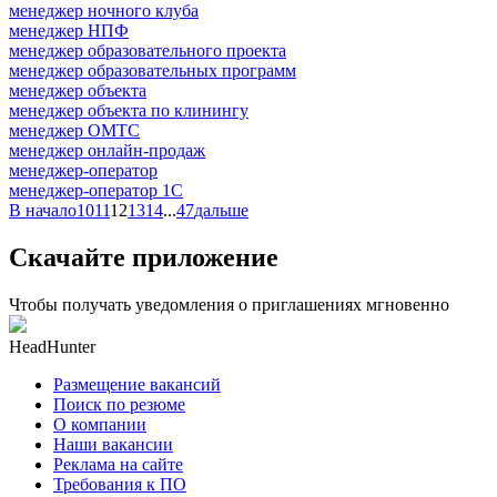
менеджер ночного клуба
менеджер НПФ
менеджер образовательного проекта
менеджер образовательных программ
менеджер объекта
менеджер объекта по клинингу
менеджер ОМТС
менеджер онлайн-продаж
менеджер-оператор
менеджер-оператор 1С
В начало
10
11
12
13
14
...
47
дальше
Скачайте приложение
Чтобы получать уведомления о приглашениях мгновенно
HeadHunter
Размещение вакансий
Поиск по резюме
О компании
Наши вакансии
Реклама на сайте
Требования к ПО