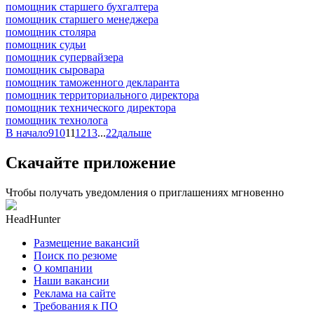
помощник старшего бухгалтера
помощник старшего менеджера
помощник столяра
помощник судьи
помощник супервайзера
помощник сыровара
помощник таможенного декларанта
помощник территориального директора
помощник технического директора
помощник технолога
В начало
9
10
11
12
13
...
22
дальше
Скачайте приложение
Чтобы получать уведомления о приглашениях мгновенно
HeadHunter
Размещение вакансий
Поиск по резюме
О компании
Наши вакансии
Реклама на сайте
Требования к ПО