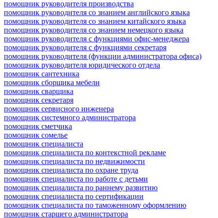
помощник руководителя производства
помощник руководителя со знанием английского языка
помощник руководителя со знанием китайского языка
помощник руководителя со знанием немецкого языка
помощник руководителя с функциями офис-менеджера
помощник руководителя с функциями секретаря
помощник руководителя (функции администратора офиса)
помощник руководителя юридического отдела
помощник сантехника
помощник сборщика мебели
помощник сварщика
помощник секретаря
помощник сервисного инженера
помощник системного администратора
помощник сметчика
помощник сомелье
помощник специалиста
помощник специалиста по контекстной рекламе
помощник специалиста по недвижимости
помощник специалиста по охране труда
помощник специалиста по работе с детьми
помощник специалиста по раннему развитию
помощник специалиста по сертификации
помощник специалиста по таможенному оформлению
помощник старшего администратора