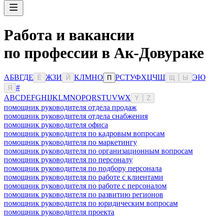
Работа и вакансии
по профессии в Ак-Довураке
А
Б
В
Г
Д
Е
Ж
З
И
К
Л
М
Н
О
Р
С
Т
У
Ф
Х
Ц
Ч
Ш
Э
Ю
Ё
Й
П
Щ
Ы
#
Я
A
B
C
D
E
F
G
H
I
J
K
L
M
N
O
P
Q
R
S
T
U
V
W
X
Y
Z
помощник руководителя отдела продаж
помощник руководителя отдела снабжения
помощник руководителя офиса
помощник руководителя по кадровым вопросам
помощник руководителя по маркетингу
помощник руководителя по организационным вопросам
помощник руководителя по персоналу
помощник руководителя по подбору персонала
помощник руководителя по работе с клиентами
помощник руководителя по работе с персоналом
помощник руководителя по развитию регионов
помощник руководителя по юридическим вопросам
помощник руководителя проекта