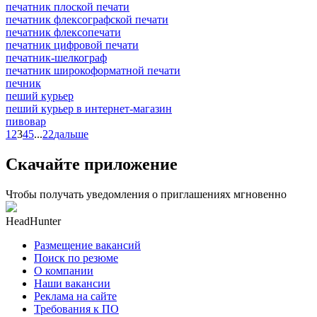
печатник плоской печати
печатник флексографской печати
печатник флексопечати
печатник цифровой печати
печатник-шелкограф
печатник широкоформатной печати
печник
пеший курьер
пеший курьер в интернет-магазин
пивовар
1
2
3
4
5
...
22
дальше
Скачайте приложение
Чтобы получать уведомления о приглашениях мгновенно
HeadHunter
Размещение вакансий
Поиск по резюме
О компании
Наши вакансии
Реклама на сайте
Требования к ПО