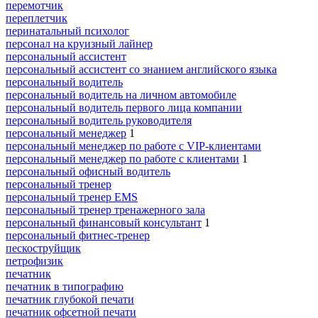
перемотчик
переплетчик
перинатальный психолог
персонал на круизный лайнер
персональный ассистент
персональный ассистент со знанием английского языка
персональный водитель
персональный водитель на личном автомобиле
персональный водитель первого лица компании
персональный водитель руководителя
персональный менеджер
1
персональный менеджер по работе с VIP-клиентами
персональный менеджер по работе с клиентами
1
персональный офисный водитель
персональный тренер
персональный тренер EMS
персональный тренер тренажерного зала
персональный финансовый консультант
1
персональный фитнес-тренер
пескоструйщик
петрофизик
печатник
печатник в типографию
печатник глубокой печати
печатник офсетной печати