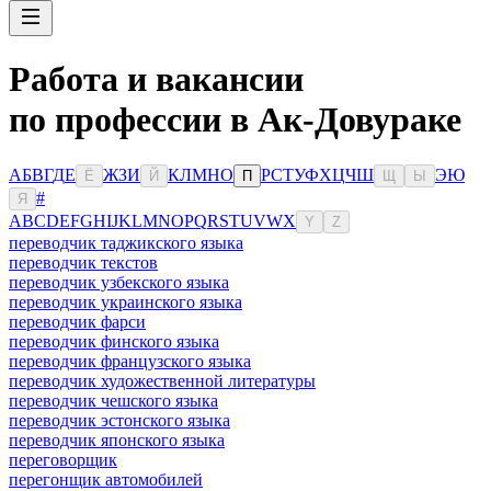
Работа и вакансии
по профессии в Ак-Довураке
А
Б
В
Г
Д
Е
Ж
З
И
К
Л
М
Н
О
Р
С
Т
У
Ф
Х
Ц
Ч
Ш
Э
Ю
Ё
Й
П
Щ
Ы
#
Я
A
B
C
D
E
F
G
H
I
J
K
L
M
N
O
P
Q
R
S
T
U
V
W
X
Y
Z
переводчик таджикского языка
переводчик текстов
переводчик узбекского языка
переводчик украинского языка
переводчик фарси
переводчик финского языка
переводчик французского языка
переводчик художественной литературы
переводчик чешского языка
переводчик эстонского языка
переводчик японского языка
переговорщик
перегонщик автомобилей