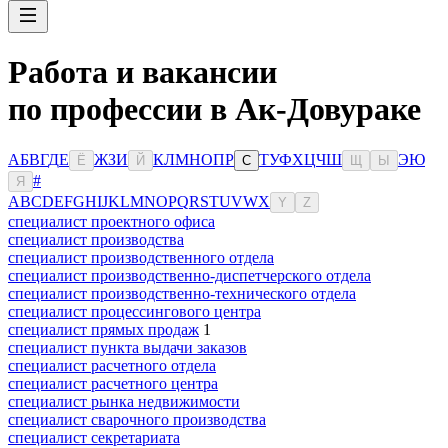
Работа и вакансии
по профессии в Ак-Довураке
А
Б
В
Г
Д
Е
Ж
З
И
К
Л
М
Н
О
П
Р
Т
У
Ф
Х
Ц
Ч
Ш
Э
Ю
Ё
Й
С
Щ
Ы
#
Я
A
B
C
D
E
F
G
H
I
J
K
L
M
N
O
P
Q
R
S
T
U
V
W
X
Y
Z
специалист проектного офиса
специалист производства
специалист производственного отдела
специалист производственно-диспетчерского отдела
специалист производственно-технического отдела
специалист процессингового центра
специалист прямых продаж
1
специалист пункта выдачи заказов
специалист расчетного отдела
специалист расчетного центра
специалист рынка недвижимости
специалист сварочного производства
специалист секретариата