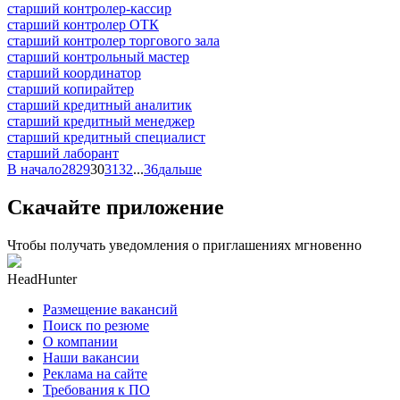
старший контролер-кассир
старший контролер ОТК
старший контролер торгового зала
старший контрольный мастер
старший координатор
старший копирайтер
старший кредитный аналитик
старший кредитный менеджер
старший кредитный специалист
старший лаборант
В начало
28
29
30
31
32
...
36
дальше
Скачайте приложение
Чтобы получать уведомления о приглашениях мгновенно
HeadHunter
Размещение вакансий
Поиск по резюме
О компании
Наши вакансии
Реклама на сайте
Требования к ПО