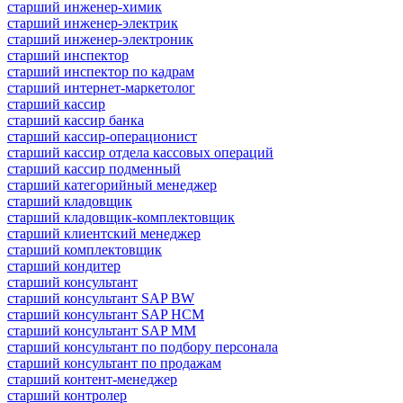
старший инженер-химик
старший инженер-электрик
старший инженер-электроник
старший инспектор
старший инспектор по кадрам
старший интернет-маркетолог
старший кассир
старший кассир банка
старший кассир-операционист
старший кассир отдела кассовых операций
старший кассир подменный
старший категорийный менеджер
старший кладовщик
старший кладовщик-комплектовщик
старший клиентский менеджер
старший комплектовщик
старший кондитер
старший консультант
старший консультант SAP BW
старший консультант SAP HCM
старший консультант SAP MM
старший консультант по подбору персонала
старший консультант по продажам
старший контент-менеджер
старший контролер