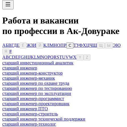
Работа и вакансии
по профессии в Ак-Довураке
А
Б
В
Г
Д
Е
Ж
З
И
К
Л
М
Н
О
П
Р
Т
У
Ф
Х
Ц
Ч
Ш
Э
Ю
Ё
Й
С
Щ
Ы
#
Я
A
B
C
D
E
F
G
H
I
J
K
L
M
N
O
P
Q
R
S
T
U
V
W
X
Y
Z
старший инвестиционный аналитик
старший инженер
старший инженер-конструктор
старший инженер-механик
старший инженер по охране труда
старший инженер по тестированию
старший инженер по эксплуатации
старший инженер-программист
старший инженер-проектировщик
старший инженер ПТО
старший инженер-строитель
старший инженер технической поддержки
старший инженер-технолог