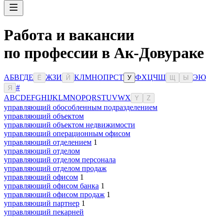
Работа и вакансии
по профессии в Ак-Довураке
А
Б
В
Г
Д
Е
Ж
З
И
К
Л
М
Н
О
П
Р
С
Т
Ф
Х
Ц
Ч
Ш
Э
Ю
Ё
Й
У
Щ
Ы
#
Я
A
B
C
D
E
F
G
H
I
J
K
L
M
N
O
P
Q
R
S
T
U
V
W
X
Y
Z
управляющий обособленным подразделением
управляющий объектом
управляющий объектом недвижимости
управляющий операционным офисом
управляющий отделением
1
управляющий отделом
управляющий отделом персонала
управляющий отделом продаж
управляющий офисом
1
управляющий офисом банка
1
управляющий офисом продаж
1
управляющий партнер
1
управляющий пекарней