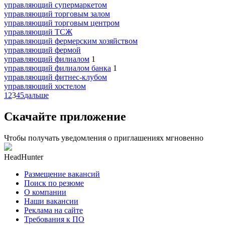
управляющий супермаркетом
управляющий торговым залом
управляющий торговым центром
управляющий ТСЖ
управляющий фермерским хозяйством
управляющий фермой
управляющий филиалом
1
управляющий филиалом банка
1
управляющий фитнес-клубом
управляющий хостелом
1
2
3
4
5
дальше
Скачайте приложение
Чтобы получать уведомления о приглашениях мгновенно
HeadHunter
Размещение вакансий
Поиск по резюме
О компании
Наши вакансии
Реклама на сайте
Требования к ПО