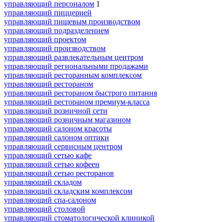
управляющий персоналом
1
управляющий пиццерией
управляющий пищевым производством
управляющий подразделением
управляющий проектом
управляющий производством
управляющий развлекательным центром
управляющий региональными продажами
управляющий ресторанным комплексом
управляющий рестораном
управляющий рестораном быстрого питания
управляющий рестораном премиум-класса
управляющий розничной сети
управляющий розничным магазином
управляющий салоном красоты
управляющий салоном оптики
управляющий сервисным центром
управляющий сетью кафе
управляющий сетью кофеен
управляющий сетью ресторанов
управляющий складом
управляющий складским комплексом
управляющий спа-салоном
управляющий столовой
управляющий стоматологической клиникой