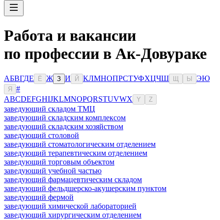
Работа и вакансии
по профессии в Ак-Довураке
А
Б
В
Г
Д
Е
Ж
И
К
Л
М
Н
О
П
Р
С
Т
У
Ф
Х
Ц
Ч
Ш
Э
Ю
Ё
З
Й
Щ
Ы
#
Я
A
B
C
D
E
F
G
H
I
J
K
L
M
N
O
P
Q
R
S
T
U
V
W
X
Y
Z
заведующий складом ТМЦ
заведующий складским комплексом
заведующий складским хозяйством
заведующий столовой
заведующий стоматологическим отделением
заведующий терапевтическим отделением
заведующий торговым объектом
заведующий учебной частью
заведующий фармацевтическим складом
заведующий фельдшерско-акушерским пунктом
заведующий фермой
заведующий химической лабораторией
заведующий хирургическим отделением