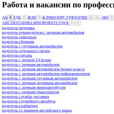
Работа и вакансии по професс
А
Б
Г
Д
Е
Ж
З
И
К
Л
М
Н
О
П
Р
С
Т
У
Ф
Х
Ц
Ч
Ш
Э
Ю
В
Ё
Й
Щ
Ы
Я
A
B
C
D
E
F
G
H
I
J
K
L
M
N
O
P
Q
R
S
T
U
V
W
X
Y
Z
водитель ричтрака
водитель руководителя с личным автомобилем
водитель самосвала
водитель-сборщик
водитель с грузовым автомобилем
водитель седельного тягача
водитель-слесарь
водитель с личной ГАЗелью
водитель с личным автомобилем
водитель с личным автомобилем бизнес-класса
водитель с личным автомобилем рефрижератором
водитель с личным грузовым автомобилем
водитель с личным легковым автомобилем
водитель с личным микроавтобусом
водитель с личным транспортом
водитель службы доставки
водитель служебного автобуса
водитель-снабженец
водитель со знанием английского языка