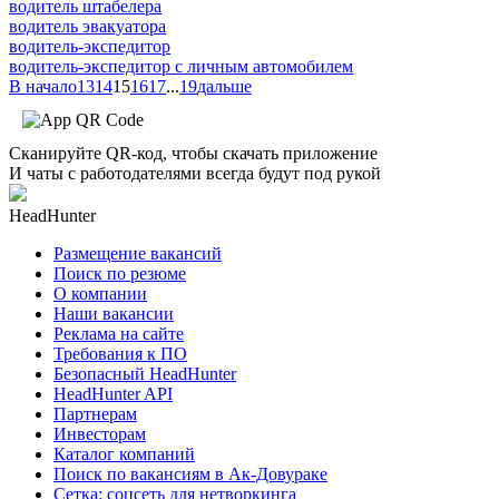
водитель штабелера
водитель эвакуатора
водитель-экспедитор
водитель-экспедитор c личным автомобилем
В начало
13
14
15
16
17
...
19
дальше
Сканируйте QR-код, чтобы скачать приложение
И чаты с работодателями всегда будут под рукой
HeadHunter
Размещение вакансий
Поиск по резюме
О компании
Наши вакансии
Реклама на сайте
Требования к ПО
Безопасный HeadHunter
HeadHunter API
Партнерам
Инвесторам
Каталог компаний
Поиск по вакансиям в Ак-Довураке
Сетка: соцсеть для нетворкинга