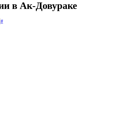
ии в Ак-Довураке
#