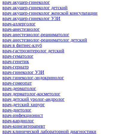
врач акушер-гинеколог
врач акушер-гинеколог детский
врач акушер-гинеколог женской консультации
врач акушер-гинеколог УЗИ
врач-аллерголог
врач-анестезиолог
врач анестезиолог-реаниматолог
врач анестезиолог-реаниматолог детский
врач в фитнес-клуб
врач-гастроэнтеролог детский
врач-гематолог
врач-генетик
врач-гериатр
врач-гинеколог УЗИ
врач гинеколог-эндокринолог
врач-гомеопат
врач-дерматолог
врач дерматолог-косметолог
врач детский уролог-андролог
врач-детский хирург
врач-диетолог
врач-инфекционист
врач-кардиолог
врач-кинезитерапевт
врач клинической лабораторной диагностики