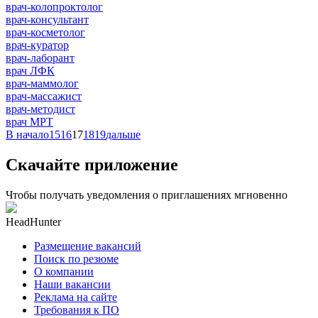
врач-колопроктолог
врач-консультант
врач-косметолог
врач-куратор
врач-лаборант
врач ЛФК
врач-маммолог
врач-массажист
врач-методист
врач МРТ
В начало
15
16
17
18
19
дальше
Скачайте приложение
Чтобы получать уведомления о приглашениях мгновенно
HeadHunter
Размещение вакансий
Поиск по резюме
О компании
Наши вакансии
Реклама на сайте
Требования к ПО