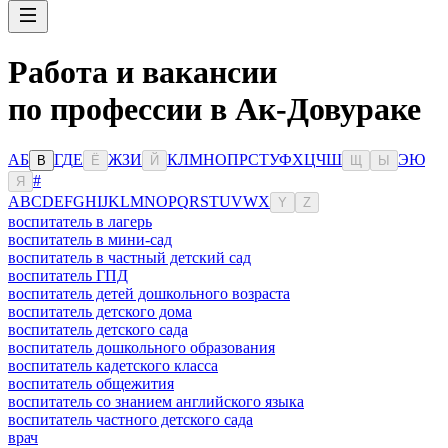
Работа и вакансии
по профессии в Ак-Довураке
А
Б
Г
Д
Е
Ж
З
И
К
Л
М
Н
О
П
Р
С
Т
У
Ф
Х
Ц
Ч
Ш
Э
Ю
В
Ё
Й
Щ
Ы
#
Я
A
B
C
D
E
F
G
H
I
J
K
L
M
N
O
P
Q
R
S
T
U
V
W
X
Y
Z
воспитатель в лагерь
воспитатель в мини-сад
воспитатель в частный детский сад
воспитатель ГПД
воспитатель детей дошкольного возраста
воспитатель детского дома
воспитатель детского сада
воспитатель дошкольного образования
воспитатель кадетского класса
воспитатель общежития
воспитатель со знанием английского языка
воспитатель частного детского сада
врач